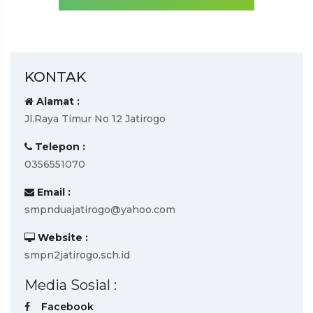
KONTAK
Alamat :
Jl.Raya Timur No 12 Jatirogo
Telepon :
0356551070
Email :
smpnduajatirogo@yahoo.com
Website :
smpn2jatirogo.sch.id
Media Sosial :
Facebook