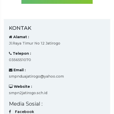
KONTAK
Alamat :
Jl.Raya Timur No 12 Jatirogo
Telepon :
0356551070
Email :
smpnduajatirogo@yahoo.com
Website :
smpn2jatirogo.sch.id
Media Sosial :
Facebook